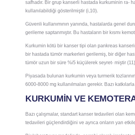
safhadır. Bir grup kanserli hastada kurkuminin ra- 
kullanılabildiği gösterilmiştir (i,10).
Güvenli kullanımının yanında, hastalarda genel du
gerileme saptanmıştır. Bu hastaların bir kısmı kemot
Kurkumin kötü bir kanser tipi olan pankreas kanser
bir hastada tümör markerleri gerilemiş, bir diğer h
tümör uzun bir süre %i5 küçülerek seyret- miştir (11)
Piyasada bulunan kurkumin veya turmerik tozlarının 
6000-8000 mg kullanılmaları gerekir. Bazı katkılarla 
KURKUMİN VE KEMOTERA
Bazı çalışmalar, standart kanser tedavileri olan ke
tedavileri güçlendirdiğini ve ayrıca onların yan etkiler