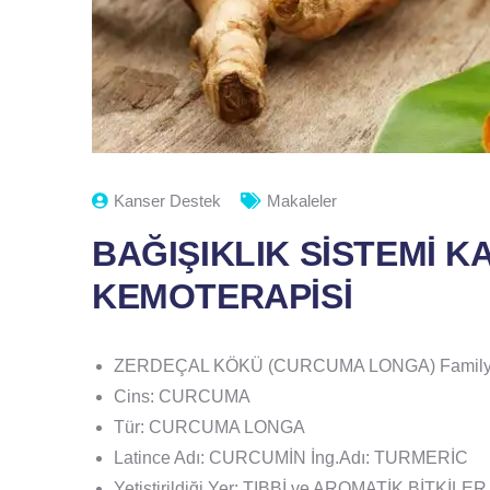
Kanser Destek
Makaleler
BAĞIŞIKLIK SİSTEMİ 
KEMOTERAPİSİ
ZERDEÇAL KÖKÜ (CURCUMA LONGA) Family
Cins: CURCUMA
Tür: CURCUMA LONGA
Latince Adı: CURCUMİN İng.Adı: TURMERİC
Yetiştirildiği Yer: TIBBİ ve AROMATİK BİTKİL