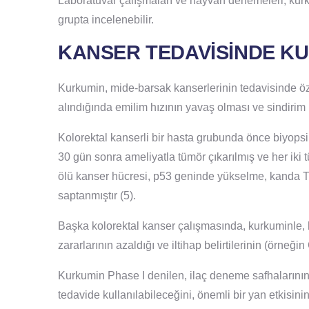
Laboratuvar çalışmaları ve hayvan denemeleri, kurku
grupta incelenebilir.
KANSER TEDAVİSİNDE K
Kurkumin, mide-barsak kanserlerinin tedavisinde öze
alındığında emilim hızının yavaş olması ve sindirim
Kolorektal kanserli bir hasta grubunda önce biyops
30 gün sonra ameliyatla tümör çıkarılmış ve her iki 
ölü kanser hücresi, p53 geninde yükselme, kanda T
saptanmıştır (5).
Başka kolorektal kanser çalışmasında, kurkuminle, h
zararlarının azaldığı ve iltihap belirtilerinin (örneğin 
Kurkumin Phase I denilen, ilaç deneme safhalarının 
tedavide kullanılabileceğini, önemli bir yan etkisi