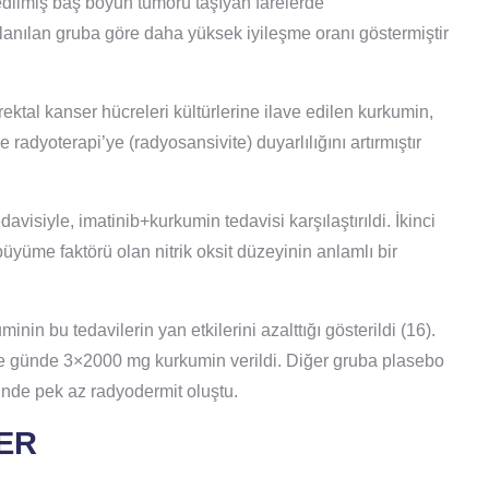
edilmiş baş boyun tümörü taşıyan farelerde
llanılan gruba göre daha yüksek iyileşme oranı göstermiştir
tal kanser hücreleri kültürlerine ilave edilen kurkumin,
 radyoterapi’ye (radyosansivite) duyarlılığını artırmıştır
avisiyle, imatinib+kurkumin tedavisi karşılaştırıldi. İkinci
üyüme faktörü olan nitrik oksit düzeyinin anlamlı bir
in bu tedavilerin yan etkilerini azalttığı gösterildi (16).
ince günde 3×2000 mg kurkumin verildi. Diğer gruba plasebo
nde pek az radyodermit oluştu.
ER