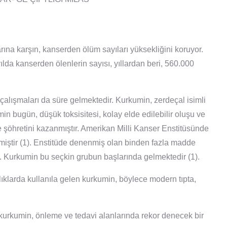
arına karşın, kanserden ölüm sayıları yüksekliğini koruyor.
ılda kanserden ölenlerin sayısı, yıllardan beri, 560.000
çalışmaları da süre gelmektedir. Kurkumin, zerdeçal isimli
umin bugün, düşük toksisitesi, kolay elde edilebilir oluşu ve
de şöhretini kazanmıştır. Amerikan Milli Kanser Enstitüsünde
lmiştir (1). Enstitüde denenmiş olan binden fazla madde
. Kurkumin bu seçkin grubun başlarında gelmektedir (1).
alıklarda kullanıla gelen kurkumin, böylece modern tıpta,
n kurkumin, önleme ve tedavi alanlarında rekor denecek bir