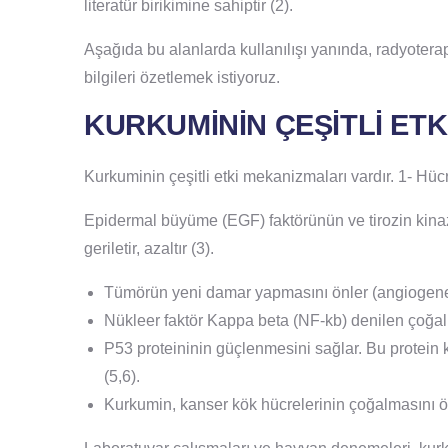
literatür birikimine sahiptir (2).
Aşağıda bu alanlarda kullanılışı yanında, radyoterapi
bilgileri özetlemek istiyoruz.
KURKUMİNİN ÇEŞİTLİ ET
Kurkuminin çeşitli etki mekanizmaları vardır. 1- Hücr
Epidermal büyüme (EGF) faktörünün ve tirozin kinaz
geriletir, azaltır (3).
Tümörün yeni damar yapmasını önler (angiogenez
Nükleer faktör Kappa beta (NF-kb) denilen çoğalma
P53 proteininin güçlenmesini sağlar. Bu protein k
(5,6).
Kurkumin, kanser kök hücrelerinin çoğalmasın