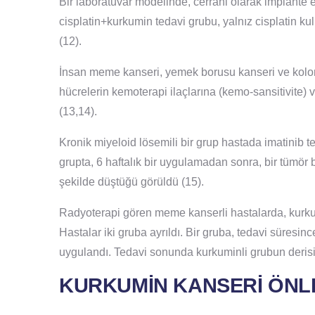
Bir laboratuvar modelinde, cerrahi olarak implante 
cisplatin+kurkumin tedavi grubu, yalnız cisplatin ku
(12).
İnsan meme kanseri, yemek borusu kanseri ve kolorek
hücrelerin kemoterapi ilaçlarına (kemo-sansitivite) ve
(13,14).
Kronik miyeloid lösemili bir grup hastada imatinib ted
grupta, 6 haftalık bir uygulamadan sonra, bir tümör b
şekilde düştüğü görüldü (15).
Radyoterapi gören meme kanserli hastalarda, kurkumin
Hastalar iki gruba ayrıldı. Bir gruba, tedavi süres
uygulandı. Tedavi sonunda kurkuminli grubun derisi
KURKUMİN KANSERİ ÖNL