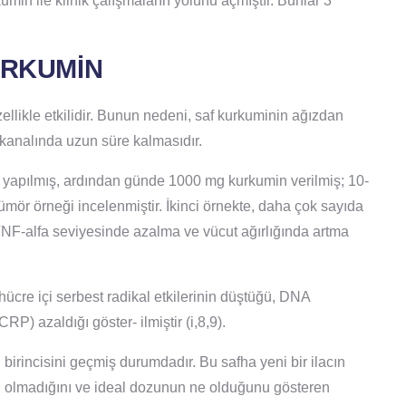
min ile klinik çalışmaların yolunu açmıştır. Bunlar 3
URKUMİN
llikle etkilidir. Bunun nedeni, saf kurkuminin ağızdan
 kanalında uzun süre kalmasıdır.
i yapılmış, ardından günde 1000 mg kurkumin verilmiş; 10-
tümör örneği incelenmiştir. İkinci örnekte, daha çok sayıda
NF-alfa seviyesinde azalma ve vücut ağırlığında artma
ücre içi serbest radikal etkilerinin düştüğü, DNA
CRP) azaldığı göster- ilmiştir (i,8,9).
birincisini geçmiş durumdadır. Bu safha yeni bir ilacın
nin olmadığını ve ideal dozunun ne olduğunu gösteren