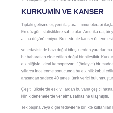
KURKUMİN VE KANSER
Tıptaki gelişmeler, yeni ilaçlara, immunoterapi ilaçl
En düzgün istatistiklere sahip olan Amerika da, bir y
altına düşürülemiyor. Bu nedenle kanser önlenmesi
ve tedavisinde bazı doğal bileşiklerden yararlanma 
bir baharattan elde edilen doğal bir bileşiktir. Kurk
etkinliğiyle, ideal kemoprevantif (önleyici) bir mad
yıllarca incelenme sonucunda bu etkinlik kabul edi
arasından sadece 40 tanesi ümit verici bulunmuştur
Çeşitli ülkelerde eski yıllardan bu yana çeşitli hast
klinik denemelerde yer alma safhasına ulaşmıştır.
Tek başına veya diğer tedavilerle birlikte kullanıla