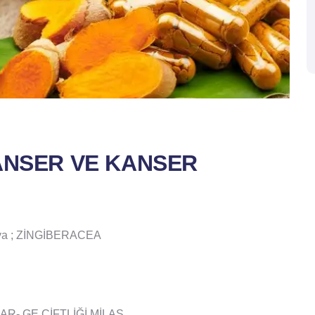
KANSER VE KANSER
a ; ZİNGİBERACEA
ER AR- GE ÇİFTLİĞİ MİLAS