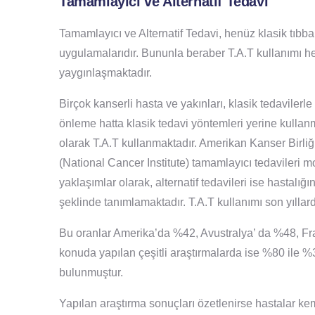
Tamamlayıcı ve Alternatif Tedavi
Tamamlayıcı ve Alternatif Tedavi, henüz klasik tıbba
uygulamalarıdır. Bununla beraber T.A.T kullanımı 
yaygınlaşmaktadır.
Birçok kanserli hasta ve yakınları, klasik tedavilerl
önleme hatta klasik tedavi yöntemleri yerine kullanm
olarak T.A.T kullanmaktadır. Amerikan Kanser Birli
(National Cancer Institute) tamamlayıcı tedavileri mod
yaklaşımlar olarak, alternatif tedavileri ise hastalı
şeklinde tanımlamaktadır. T.A.T kullanımı son yıllard
Bu oranlar Amerika’da %42, Avustralya’ da %48, Fr
konuda yapılan çeşitli araştırmalarda ise %80 ile %
bulunmuştur.
Yapılan araştırma sonuçları özetlenirse hastalar k