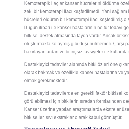
Kemoterapik ilaçlar kanser hücrelerini öldürme öze
zeki bir kemoterapi ilacı keşfedilmedi. Yani sağla
hücreleri öldüren bir kemoterapi ilacı keşfedilmiş o
Bugün itibari ile kanser hastalarının ne tür tedavi
bitkisel destek almasında fayda vardır. Ancak bitkis
oluşturmakta kolaymış gibi düşünülmemeli. Çarşı paz
hazırlayanlardan ve bilinçsiz tavsiyeler ile kullanıla
Destekleyici tedaviler alanında bitki özleri öne çık
olarak bakmak ve özellikle kanser hastalarına ve ya
olmak gerekmektedir.
Destekleyici tedavilerde en gerekli faktör bitkisel 
görülebilmesi için bitkilerin sıradan formlarından de
Kanser üzerine yapılan araştırmalarda ekstreler üz
bitkiseller, sıvı ekstraklar olarak kabul görmüştür.