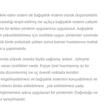
e eden sistem de bağışıklık sistemi olarak düşünülebilir.
talığı tespit edilmiş ise açıkça bağışıklık sistemi zafiyeti
ne tür tedavi yöntemi uygulanırsa uygulansın, bağışıklık
in yükseltilebilmesi için özellikle uygun yöntemler üzerinde
 yük birde psikolojik yükten sonra kanser hastalarına mutlak
rca yapılmalıdır.
larında yüksek oranda fayda sağlama, tedavi , iyileşme
ran özellikleri vardır. Kişiye özel hazırlanmış iyi bir
nda düzenlenmiş ise üç önemli noktada kendini
n engelleyebilmesi ve bağışıklık sistemini koruyabilmesi ve
crelerin bloke edilebilmesi , yok edilebilmesi yada
liştirmemesi adına uygulanan bir yöntemdir. Doğruluğu ne
 tartışılmalıdır.