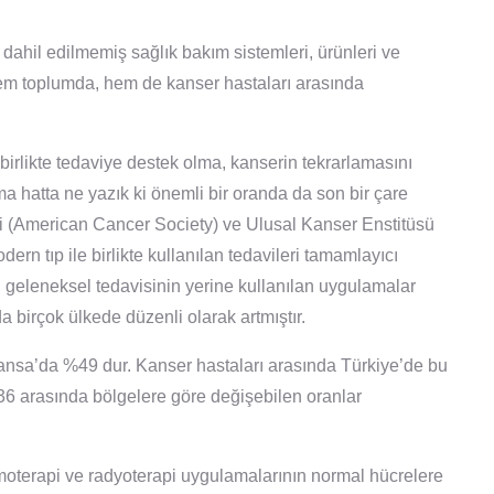
 dahil edilmemiş sağlık bakım sistemleri, ürünleri ve
hem toplumda, hem de kanser hastaları arasında
e birlikte tedaviye destek olma, kanserin tekrarlamasını
a hatta ne yazık ki önemli bir oranda da son bir çare
ği (American Cancer Society) ve Ulusal Kanser Enstitüsü
ern tıp ile birlikte kullanılan tedavileri tamamlayıcı
ğın geleneksel tedavisinin yerine kullanılan uygulamalar
a birçok ülkede düzenli olarak artmıştır.
ansa’da %49 dur. Kanser hastaları arasında Türkiye’de bu
36 arasında bölgelere göre değişebilen oranlar
emoterapi ve radyoterapi uygulamalarının normal hücrelere