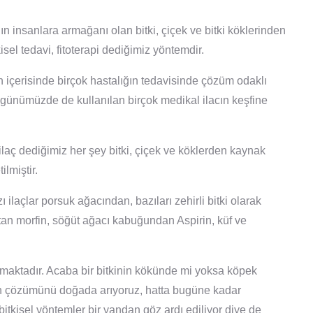
ın insanlara armağanı olan bitki, çiçek ve bitki köklerinden
isel tedavi, fitoterapi dediğimiz yöntemdir.
rih içerisinde birçok hastalığın tedavisinde çözüm odaklı
 günümüzde de kullanılan birçok medikal ilacın keşfine
laç dediğimiz her şey bitki, çiçek ve köklerden kaynak
ilmiştir.
 ilaçlar porsuk ağacından, bazıları zehirli bitki olarak
tan morfin, söğüt ağacı kabuğundan Aspirin, küf ve
ktadır. Acaba bir bitkinin kökünde mi yoksa köpek
n çözümünü doğada arıyoruz, hatta bugüne kadar
tkisel yöntemler bir yandan göz ardı ediliyor diye de