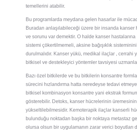
temellerini atabilir.
Bu programlarda meydana gelen hasarlar ile mücadel
Buradan anlaşılabileceği üzere bir insanda kanser has
ve sorunu var demektir. O halde kanser hastalarına 
sistemi çökertilmemeli, aksine bağışıklık sisteminin
durulmalıdır. Kanser yükü, medikal ilaçlar , cerrahi
bitkisel ve destekleyici yöntemler tavsiyesi uzmanla
Bazı özel bitkilerde ve bu bitkilerin konsantre form
sürecini hızlandırma hatta neredeyse tedavi etmeye va
bitkisel kombinasyon konsantre yani ekstrak formu
gösterebilir. Detoks, kanser hücrelerinin üremesini
yükseltilebilmesidir. Kemoterapik ilaçlar kanserli hü
bulunduğu noktadan başka bir noktaya metastaz ge
olursa olsun bir uygulamanın zarar verici boyutları da