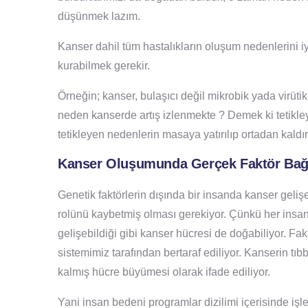
düşünmek lazım.
Kanser dahil tüm hastalıkların oluşum nedenlerini i
kurabilmek gerekir.
Örneğin; kanser, bulaşıcı değil mikrobik yada virüt
neden kanserde artış izlenmekte ? Demek ki tetikleye
tetikleyen nedenlerin masaya yatırılıp ortadan kal
Kanser Oluşumunda Gerçek Faktör Bağı
Genetik faktörlerin dışında bir insanda kanser gelişe
rolünü kaybetmiş olması gerekiyor. Çünkü her insa
gelişebildiği gibi kanser hücresi de doğabiliyor. Fa
sistemimiz tarafından bertaraf ediliyor. Kanserin tıbbi 
kalmış hücre büyümesi olarak ifade ediliyor.
Yani insan bedeni programlar dizilimi içerisinde işle