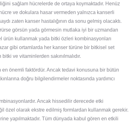
lliğini sağlam hücrelerde de ortaya koymaktadır. Henüz
m hücre ve dokulara hasar vermeden yalnızca kanserli
lsaydı zaten kanser hastalığının da sonu gelmiş olacaktı.
 görürse görsün yada görmesin mutlaka iyi bir uzmandan
el ürün kullanmak yada bitki özleri kombinasyonları
ar gibi ortamlarda her kanser türüne bir bitkisel set
n bitki ve vitaminlerden sakınılmalıdır.
an en önemli faktördür. Ancak tedavi konusuna bir bütün
kınlarına doğru bilgilendirmeler noktasında yardımcı
kombinasyonlardır. Ancak hissedilir derecede etki
ğil özel olarak ekstre edilmiş formlardan kullanmak gerekir.
erine yapılmaktadır. Tüm dünyada kabul gören en etkili