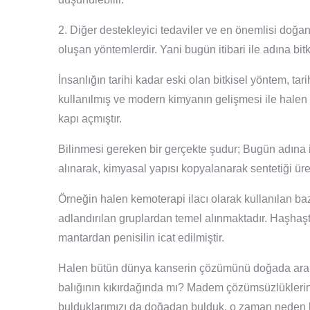
2. Diğer destekleyici tedaviler ve en önemlisi doğan
oluşan yöntemlerdir. Yani bugün itibari ile adına bitk
İnsanlığın tarihi kadar eski olan bitkisel yöntem, ta
kullanılmış ve modern kimyanın gelişmesi ile halen
kapı açmıştır.
Bilinmesi gereken bir gerçekte şudur; Bugün adına i
alınarak, kimyasal yapısı kopyalanarak sentetiği üret
Örneğin halen kemoterapi ilacı olarak kullanılan bazı
adlandırılan gruplardan temel alınmaktadır. Haşhaş
mantardan penisilin icat edilmiştir.
Halen bütün dünya kanserin çözümünü doğada arama
balığının kıkırdağında mı? Madem çözümsüzlükleri
bulduklarımızı da doğadan bulduk, o zaman neden bi