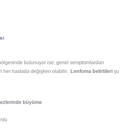
m)
 bölgesinde bulunuyor ise; genel semptomlardan
eri her hastada değişken olabilir.
Lenfoma belirtileri
şu
bezlerinde büyüme
üntü